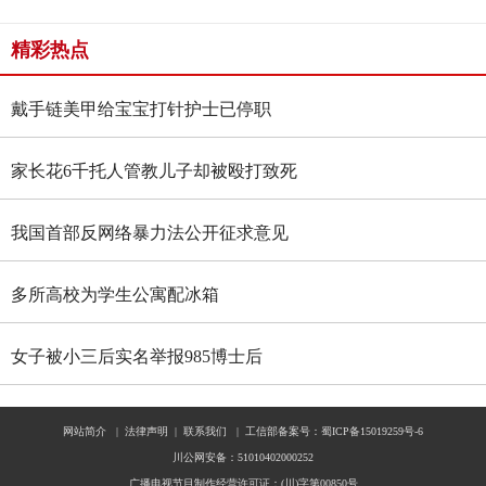
精彩热点
戴手链美甲给宝宝打针护士已停职
家长花6千托人管教儿子却被殴打致死
我国首部反网络暴力法公开征求意见
多所高校为学生公寓配冰箱
女子被小三后实名举报985博士后
网站简介
|
法律声明
|
联系我们
|
工信部备案号：蜀ICP备15019259号-6
川公网安备：51010402000252
广播电视节目制作经营许可证：(川)字第00850号