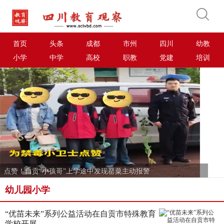
首页
头条
成都
市州
四川
幼教
小学
中学
高校
职教
党建
培训
点赞！自贡“小孩哥”上学途中发现罂粟主动报警
/
1
幼儿园小学
“优苗未来”系列公益活动在自贡市特殊教育
学校开展